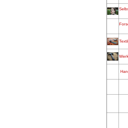
Selb
Fors
Text
Wer
Hand