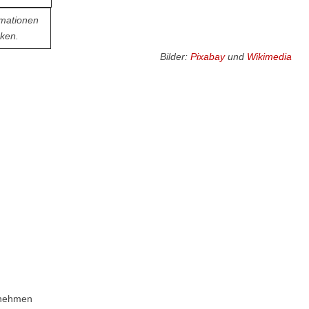
rmationen
cken.
Bilder:
Pixabay
und
Wikimedia
zunehmen