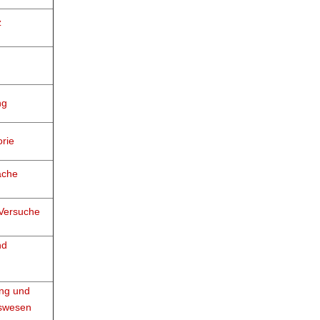
z
ng
rie
ache
-Versuche
nd
ng und
swesen