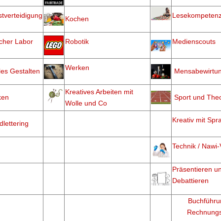
stverteidigung
Lesekompeten
Kochen
cher Labor
Robotik
Medienscouts
Werken
iles Gestalten
Mensabewirtu
Kreatives Arbeiten mit
ken
Sport und Theo
Wolle und Co
Kreativ mit Spr
lettering
Technik / Nawi
Präsentieren u
Debattieren
Buchführu
Rechnung