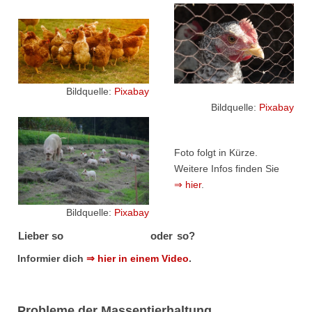
Bildquelle:
Pixabay
Bildquelle:
Pixabay
Foto folgt in Kürze.
Weitere Infos finden Sie
⇒ hier
.
Bildquelle:
Pixabay
Lieber so
oder
so?
Informier dich
⇒ hier in einem Video
.
Probleme der Massentierhaltung